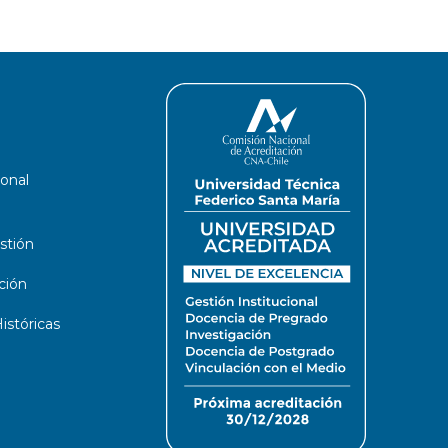
ional
stión
ción
stóricas