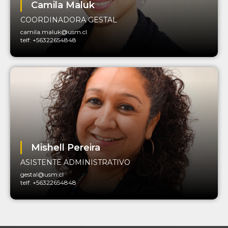
Camila Maluk
COORDINADORA GESTAL
camila.maluk@usm.cl
telf: +56322654848
Mishell Pereira
ASISTENTE ADMINISTRATIVO
gestal@usm.cl
telf: +56322654848